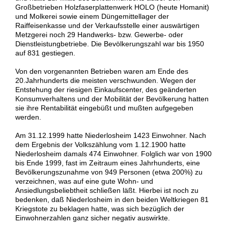
Großbetrieben Holzfaserplattenwerk HOLO (heute Homanit)
und Molkerei sowie einem Düngemittellager der
Raiffeisenkasse und der Verkaufsstelle einer auswärtigen
Metzgerei noch 29 Handwerks- bzw. Gewerbe- oder
Dienstleistungbetriebe. Die Bevölkerungszahl war bis 1950
auf 831 gestiegen.
Von den vorgenannten Betrieben waren am Ende des
20.Jahrhunderts die meisten verschwunden. Wegen der
Entstehung der riesigen Einkaufscenter, des geänderten
Konsumverhaltens und der Mobilität der Bevölkerung hatten
sie ihre Rentabilität eingebüßt und mußten aufgegeben
werden.
Am 31.12.1999 hatte Niederlosheim 1423 Einwohner. Nach
dem Ergebnis der Volkszählung vom 1.12.1900 hatte
Niederlosheim damals 474 Einwohner. Folglich war von 1900
bis Ende 1999, fast im Zeitraum eines Jahrhunderts, eine
Bevölkerungszunahme von 949 Personen (etwa 200%) zu
verzeichnen, was auf eine gute Wohn- und
Ansiedlungsbeliebtheit schließen läßt. Hierbei ist noch zu
bedenken, daß Niederlosheim in den beiden Weltkriegen 81
Kriegstote zu beklagen hatte, was sich bezüglich der
Einwohnerzahlen ganz sicher negativ auswirkte.