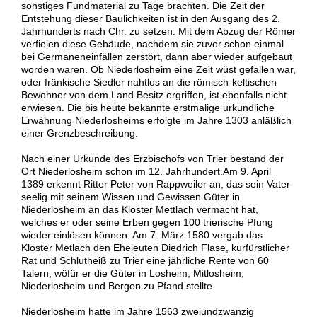
sonstiges Fundmaterial zu Tage brachten. Die Zeit der
Entstehung dieser Baulichkeiten ist in den Ausgang des 2.
Jahrhunderts nach Chr. zu setzen. Mit dem Abzug der Römer
verfielen diese Gebäude, nachdem sie zuvor schon einmal
bei Germaneneinfällen zerstört, dann aber wieder aufgebaut
worden waren. Ob Niederlosheim eine Zeit wüst gefallen war,
oder fränkische Siedler nahtlos an die römisch-keltischen
Bewohner von dem Land Besitz ergriffen, ist ebenfalls nicht
erwiesen. Die bis heute bekannte erstmalige urkundliche
Erwähnung Niederlosheims erfolgte im Jahre 1303 anläßlich
einer Grenzbeschreibung.
Nach einer Urkunde des Erzbischofs von Trier bestand der
Ort Niederlosheim schon im 12. Jahrhundert.Am 9. April
1389 erkennt Ritter Peter von Rappweiler an, das sein Vater
seelig mit seinem Wissen und Gewissen Güter in
Niederlosheim an das Kloster Mettlach vermacht hat,
welches er oder seine Erben gegen 100 trierische Pfung
wieder einlösen können. Am 7. März 1580 vergab das
Kloster Metlach den Eheleuten Diedrich Flase, kurfürstlicher
Rat und Schlutheiß zu Trier eine jährliche Rente von 60
Talern, wöfür er die Güter in Losheim, Mitlosheim,
Niederlosheim und Bergen zu Pfand stellte.
Niederlosheim hatte im Jahre 1563 zweiundzwanzig