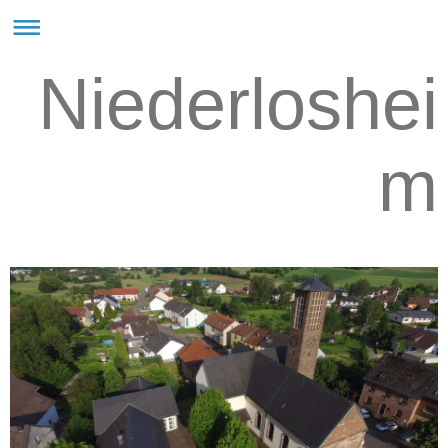
Niederloshei
m