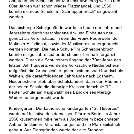
Anbau an der Schule in der Marienstraße fertig war. In den
60er Jahren war schon wieder Platzmangel, und 1966
konnte die neue Schule "im Schneppenbruch" eingeweiht
werden.
Das bisherige Schulgebäude wurde im Laufe der Jahre und
Jahrzehnte durch verschiedene An- und Einbauten neu
genutzt als Vereinshaus, in dem die Freiw. Feuerwehr, der
Malteser Hilfsdienst, sowie der Musikverein untergebracht
werden konnten. Die neue Schule "im Schneppenbruch"
konnte einige Jahre später durch eine Turnhalle ergänzt
werden. Durch die Schulreform Angang der 70er Jahre des
letzten Jahrhunderts wurde die Volksschule Niederlosheim
aufgelöst, die Grundschüler gehen seitdem zur Grundschule
Wahlen, die darauffolgenden Jahrgänge nach Losheim.
Niederlosheim blieb aber Schulstandort, da in den Räumen
der neuen Schule die damalige Kreissonderschule "L" -
heute "Schule am Kappwald" des Landkreises Merzig-
Wadern untergebracht wurde.
Kindergarten: Der katholische Kindergarten "St. Hubertus"
wurde auf Initiative des damaligen Pfarrers Bertel im Jahre
1966 -zusammen mit einem als Jugendheim bezeichneten
Anbau für kleinere Veranstaltungen und die Pfarrbibiliothek
gebaut. Aus Platzgründen wurde der alte Standort