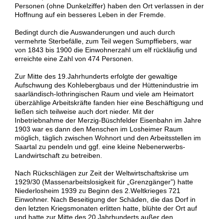
Personen (ohne Dunkelziffer) haben den Ort verlassen in der
Hoffnung auf ein besseres Leben in der Fremde.
Bedingt durch die Auswanderungen und auch durch
vermehrte Sterbefälle, zum Teil wegen Sumpffiebers, war
von 1843 bis 1900 die Einwohnerzahl um elf rückläufig und
erreichte eine Zahl von 474 Personen.
Zur Mitte des 19.Jahrhunderts erfolgte der gewaltige
Aufschwung des Kohlebergbaus und der Hüttenindustrie im
saarländisch-lothringischen Raum und viele am Heimatort
überzählige Arbeitskräfte fanden hier eine Beschäftigung und
ließen sich teilweise auch dort nieder. Mit der
Inbetriebnahme der Merzig-Büschfelder Eisenbahn im Jahre
1903 war es dann den Menschen im Losheimer Raum
möglich, täglich zwischen Wohnort und den Arbeitsstellen im
Saartal zu pendeln und ggf. eine kleine Nebenerwerbs-
Landwirtschaft zu betreiben.
Nach Rückschlägen zur Zeit der Weltwirtschaftskrise um
1929/30 (Massenarbeitslosigkeit für „Grenzgänger”) hatte
Niederlosheim 1939 zu Beginn des 2.Weltkrieges 721
Einwohner. Nach Beseitigung der Schäden, die das Dorf in
den letzten Kriegsmonaten erlitten hatte, blühte der Ort auf
und hatte zur Mitte des 20.Jahrhunderts außer den