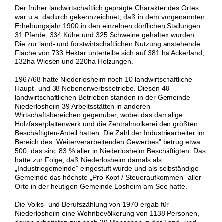
Der früher landwirtschaftlich geprägte Charakter des Ortes
war u.a. dadurch gekennzeichnet, daß in dem vorgenannten
Erhebungsjahr 1900 in den einzelnen dörflichen Stallungen
31 Pferde, 334 Kühe und 325 Schweine gehalten wurden.
Die zur land- und forstwirtschaftlichen Nutzung anstehende
Fläche von 733 Hektar unterteilte sich auf 381 ha Ackerland,
132ha Wiesen und 220ha Holzungen.
1967/68 hatte Niederlosheim noch 10 landwirtschaftliche
Haupt- und 38 Nebenerwerbsbetriebe. Diesen 48
landwirtschaftlichen Betrieben standen in der Gemeinde
Niederlosheim 39 Arbeitsstätten in anderen
Wirtschaftsbereichen gegenüber, wobei das damalige
Holzfaserplattenwerk und die Zentralmolkerei den größten
Beschäftigten-Anteil hatten. Die Zahl der Industriearbeiter im
Bereich des „Weiterverarbeitenden Gewerbes” betrug etwa
500, das sind 83 % aller in Niederlosheim Beschäftigten. Das
hatte zur Folge, daß Niederlosheim damals als
„Industriegemeinde” eingestuft wurde und als selbständige
Gemeinde das höchste „Pro Kopf / Steueraufkommen” aller
Orte in der heutigen Gemeinde Losheim am See hatte.
Die Volks- und Berufszählung von 1970 ergab für
Niederlosheim eine Wohnbevölkerung von 1138 Personen,
davon arbeiteten nur noch 30 Menschen in der Land- und