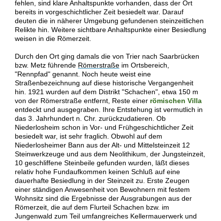
fehlen, sind klare Anhaltspunkte vorhanden, dass der Ort
bereits in vorgeschichtlicher Zeit besiedelt war. Darauf
deuten die in näherer Umgebung gefundenen steinzeitlichen
Relikte hin. Weitere sichtbare Anhaltspunkte einer Besiedlung
weisen in die Römerzeit.
Durch den Ort ging damals die von Trier nach Saarbrücken
bzw. Metz führende
Römerstraße
im Ortsbereich,
"Rennpfad" genannt. Noch heute weist eine
Straßenbezeichnung auf diese historische Vergangenheit
hin. 1921 wurden auf dem Distrikt "Schachen", etwa 150 m
von der Römerstraße entfernt, Reste einer
römischen Villa
entdeckt und ausgegraben. Ihre Entstehung ist vermutlich in
das 3. Jahrhundert n. Chr. zurückzudatieren. Ob
Niederlosheim schon in Vor- und Frühgeschichtlicher Zeit
besiedelt war, ist sehr fraglich. Obwohl auf dem
Niederlosheimer Bann aus der Alt- und Mittelsteinzeit 12
Steinwerkzeuge und aus dem Neolithikum, der Jungsteinzeit,
10 geschliffene Steinbeile gefunden wurden, läßt dieses
relativ hohe Fundaufkommen keinen Schluß auf eine
dauerhafte Besiedlung in der Steinzeit zu. Erste Zeugen
einer ständigen Anwesenheit von Bewohnern mit festem
Wohnsitz sind die Ergebnisse der Ausgrabungen aus der
Römerzeit, die auf dem Flurteil Schachen bzw. im
Jungenwald zum Teil umfangreiches Kellermauerwerk und