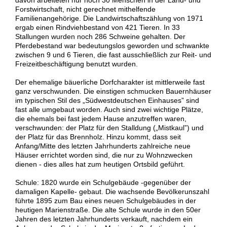
Forstwirtschaft, nicht gerechnet mithelfende
Familienangehörige. Die Landwirtschaftszählung von 1971
ergab einen Rindviehbestand von 421 Tieren. In 33
Stallungen wurden noch 286 Schweine gehalten. Der
Pferdebestand war bedeutungslos geworden und schwankte
zwischen 9 und 6 Tieren, die fast ausschließlich zur Reit- und
Freizeitbeschäftigung benutzt wurden.
Der ehemalige bäuerliche Dorfcharakter ist mittlerweile fast
ganz verschwunden. Die einstigen schmucken Bauernhäuser
im typischen Stil des „Südwestdeutschen Einhauses” sind
fast alle umgebaut worden. Auch sind zwei wichtige Plätze,
die ehemals bei fast jedem Hause anzutreffen waren,
verschwunden: der Platz für den Stalldung („Mistkaul”) und
der Platz für das Brennholz. Hinzu kommt, dass seit
Anfang/Mitte des letzten Jahrhunderts zahlreiche neue
Häuser errichtet worden sind, die nur zu Wohnzwecken
dienen - dies alles hat zum heutigen Ortsbild geführt.
Schule: 1820 wurde ein Schulgebäude -gegenüber der
damaligen Kapelle- gebaut. Die wachsende Bevölkerunszahl
führte 1895 zum Bau eines neuen Schulgebäudes in der
heutigen Marienstraße. Die alte Schule wurde in den 50er
Jahren des letzten Jahrhunderts verkauft, nachdem ein