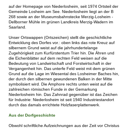
auf der Homepage von Niederlosheim, seit 1974 Ortsteil der
Gemeinde Losheim am See. Niederlosheim liegt an der B
268 sowie an der Museumsbahnstecke Merzig-Losheim -
Dellborner Mühle im grünen Landkreis Merzig-Wadern im
Saarland.
Unser Ortswappen (Ortszeichen) stellt die geschichtliche
Entwicklung des Dorfes vor.: oben links das rote Kreuz auf
silbernem Grund weist auf die jahrhundertelange
Zugehörigkeit zum Kurfürstentum Trier hin. Die Ähren und
die Eichenblätter auf dem rechten Feld weisen auf die
Bedeutung von Landwirtschaft und Forstwirtschaft in der
Vergangenheit hin. Das unterfe Feld weist mit dem grünen
Grund auf die Lage im Wiesental des Losheimer Baches hin,
der durch den silbernen gewundenen Balken in der Mitte
symbolisiert wird. Die Amphore rechts unten weist auf die
zahlreichen römischen Funde in der Gemarkung
Niederlosheim hin. Das Zahnrad gegenüber ist das Zeichen
für Industrie: Niederlosheim ist seit 1940 Industriestandort
durch das damals errichtete Holzfaserplattenwerk.
Aus der Dorfgeschichte
Obwohl schriftliche Aufzeichnungen aus der Zeit vor Christus