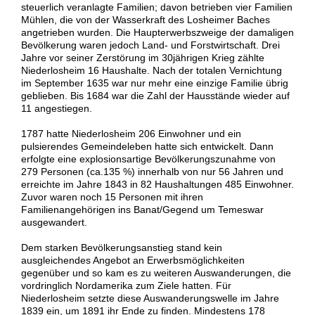
steuerlich veranlagte Familien; davon betrieben vier Familien
Mühlen, die von der Wasserkraft des Losheimer Baches
angetrieben wurden. Die Haupterwerbszweige der damaligen
Bevölkerung waren jedoch Land- und Forstwirtschaft. Drei
Jahre vor seiner Zerstörung im 30jährigen Krieg zählte
Niederlosheim 16 Haushalte. Nach der totalen Vernichtung
im September 1635 war nur mehr eine einzige Familie übrig
geblieben. Bis 1684 war die Zahl der Hausstände wieder auf
11 angestiegen.
1787 hatte Niederlosheim 206 Einwohner und ein
pulsierendes Gemeindeleben hatte sich entwickelt. Dann
erfolgte eine explosionsartige Bevölkerungszunahme von
279 Personen (ca.135 %) innerhalb von nur 56 Jahren und
erreichte im Jahre 1843 in 82 Haushaltungen 485 Einwohner.
Zuvor waren noch 15 Personen mit ihren
Familienangehörigen ins Banat/Gegend um Temeswar
ausgewandert.
Dem starken Bevölkerungsanstieg stand kein
ausgleichendes Angebot an Erwerbsmöglichkeiten
gegenüber und so kam es zu weiteren Auswanderungen, die
vordringlich Nordamerika zum Ziele hatten. Für
Niederlosheim setzte diese Auswanderungswelle im Jahre
1839 ein, um 1891 ihr Ende zu finden. Mindestens 178